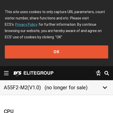
This site uses cookies to only capture URL parameters, count
visitor number, share functions and etc. Please visit
ECS's
Privacy Policy
for further information. By continue
browsing our website, you are hereby aware of and agree on
ECS' use of cookies by clicking
"OK"
OK
keyboard_arrow_down
A55F2-M2(V1.0)
(no longer for sale)
CPU