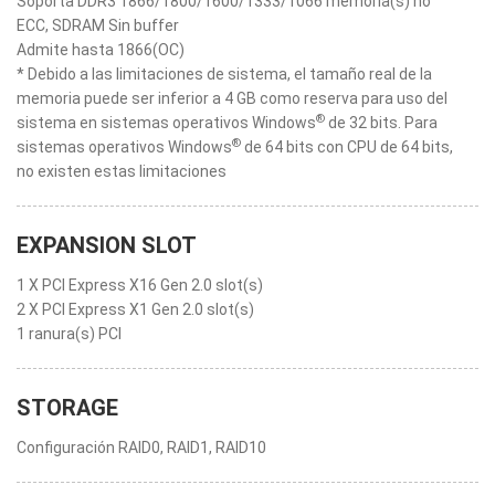
Soporta DDR3 1866/1800/1600/1333/1066 memoria(s) no
ECC, SDRAM Sin buffer
Admite hasta 1866(OC)
* Debido a las limitaciones de sistema, el tamaño real de la
memoria puede ser inferior a 4 GB como reserva para uso del
®
sistema en sistemas operativos Windows
de 32 bits. Para
®
sistemas operativos Windows
de 64 bits con CPU de 64 bits,
no existen estas limitaciones
EXPANSION SLOT
1 X PCI Express X16 Gen 2.0 slot(s)
2 X PCI Express X1 Gen 2.0 slot(s)
1 ranura(s) PCI
STORAGE
Configuración RAID0, RAID1, RAID10