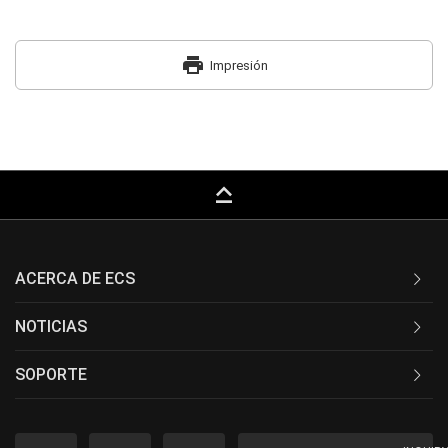
print
Impresión
keyboard_capslock
ACERCA DE ECS
NOTICIAS
SOPORTE