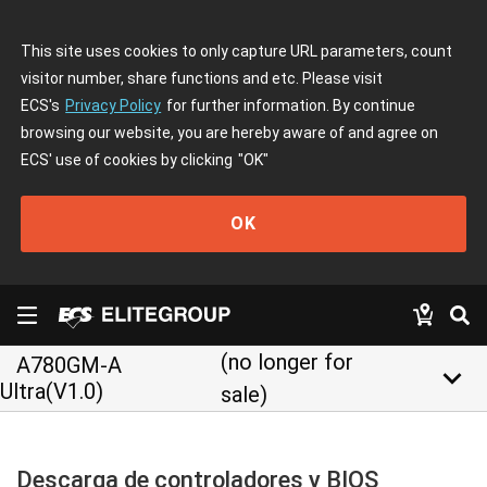
This site uses cookies to only capture URL parameters, count
visitor number, share functions and etc. Please visit
ECS's
Privacy Policy
for further information. By continue
browsing our website, you are hereby aware of and agree on
ECS' use of cookies by clicking
"OK"
OK
(no longer for
A780GM-A
keyboard_arrow_down
Ultra(V1.0)
sale)
Descarga de controladores y BIOS