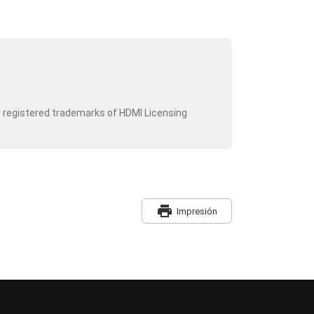
r registered trademarks of HDMI Licensing
print
Impresión