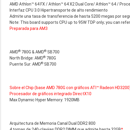
AMD Athlon™ 64 FX / Athlon™ 64 X2 Dual Core/ Athlon™ 64 / Pro
Interfaz CPU 3.0 Hipertransporte de alto rendimiento
Admite una tasa de transferencia de hasta 5200 megas por se
Note: This board supports CPU up to 95W TDP only; you can refer
Preparada para AM3
®
®
AMD
780G & AMD
SB700
®
North Bridge: AMD
780G
®
Puente Sur: AMD
SB700
Sobre el Chip (base AMD 780G con gráficos ATI™ Radeon HD3200
Procesador de gráficos integrado DirectX10
Max Dynamic Hyper Memory: 1920MB
Arquitectura de Memoria Canal Dual DDR2 800
4 tomas de 240-clavijas DDR2 DIMM que admite hasta 32GB
*