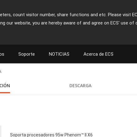
ters, count visitor number, share functions and etc. Please visit E
ing our website, you are hereby aware of and agree on ECS' use of 
os
Soporte
NOTICIAS
Acerca de ECS
A
ACIÓN
DESCARGA
Soporta procesadores 95w Phenom™ II X6