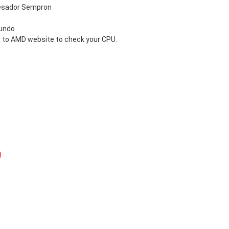
cesador Sempron
gundo
 to
AMD website
to check your CPU.
)