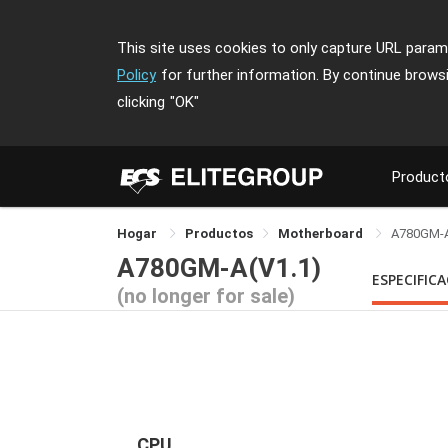
This site uses cookies to only capture URL parame
Policy
for further information. By continue brows
clicking
"OK"
Product
Hogar
Productos
Motherboard
A780GM-
A780GM-A(V1.1)
ESPECIFIC
(no longer for sale)
CPU