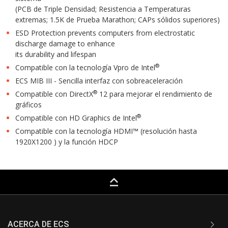
(PCB de Triple Densidad; Resistencia a Temperaturas
extremas; 1.5K de Prueba Marathon; CAPs sólidos superiores)
ESD Protection prevents computers from electrostatic
discharge damage to enhance
its durability and lifespan
®
Compatible con la tecnología Vpro de Intel
ECS MIB III - Sencilla interfaz con sobreaceleración
®
Compatible con DirectX
12 para mejorar el rendimiento de
gráficos
®
Compatible con HD Graphics de Intel
Compatible con la tecnología HDMI™ (resolución hasta
1920X1200 ) y la función HDCP
keyboard_capslock
ACERCA DE ECS