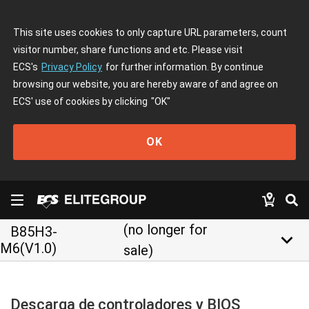
This site uses cookies to only capture URL parameters, count
visitor number, share functions and etc. Please visit
ECS's
Privacy Policy
for further information. By continue
browsing our website, you are hereby aware of and agree on
ECS' use of cookies by clicking
"OK"
OK
(no longer for
B85H3-
keyboard_arrow_down
M6(V1.0)
sale)
Descarga de controladores y BIOS