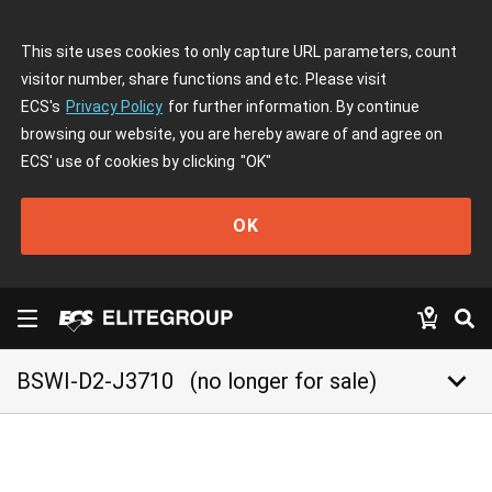
This site uses cookies to only capture URL parameters, count
visitor number, share functions and etc. Please visit
ECS's
Privacy Policy
for further information. By continue
browsing our website, you are hereby aware of and agree on
ECS' use of cookies by clicking
"OK"
OK
keyboard_arrow_down
BSWI-D2-J3710
(no longer for sale)