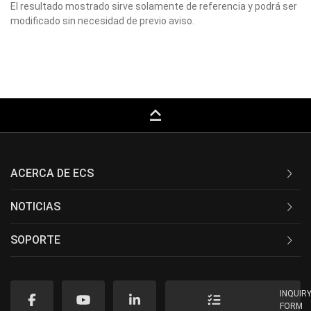
El resultado mostrado sirve solamente de referencia y podrá ser
modificado sin necesidad de previo aviso.
keyboard_capslock
ACERCA DE ECS
NOTICIAS
SOPORTE
INQUIR
FORM