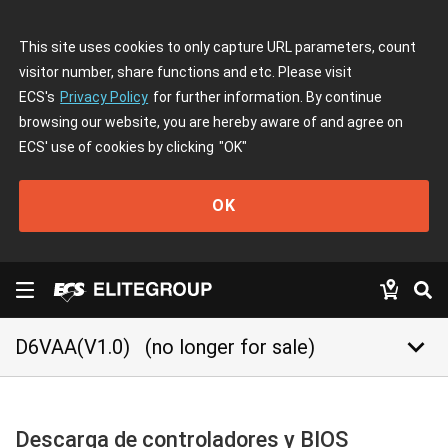
This site uses cookies to only capture URL parameters, count
visitor number, share functions and etc. Please visit
ECS's
Privacy Policy
for further information. By continue
browsing our website, you are hereby aware of and agree on
ECS' use of cookies by clicking
"OK"
OK
keyboard_arrow_down
D6VAA(V1.0)
(no longer for sale)
Descarga de controladores y BIOS