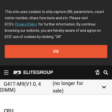
This site uses cookies to only capture URL parameters, count
visitor number, share functions and etc. Please visit
ECS's
Privacy Policy
for further information. By continue
browsing our website, you are hereby aware of and agree on
ECS' use of cookies by clicking
"OK"
OK
(no longer for
G41T-M9(V1.0, 4
keyboard_arrow_down
DIMM)
sale)
CPU