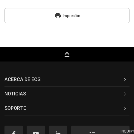
print
Impresión
keyboard_capslock
ACERCA DE ECS
NOTICIAS
SOPORTE
INQUIR