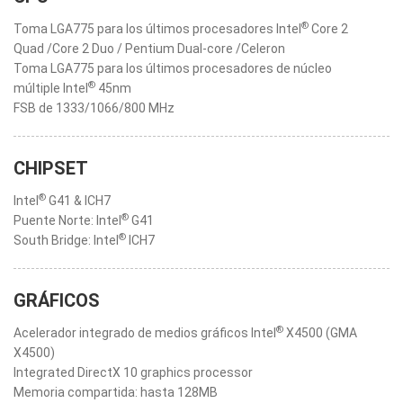
®
Toma LGA775 para los últimos procesadores Intel
Core 2
Quad /Core 2 Duo / Pentium Dual-core /Celeron
Toma LGA775 para los últimos procesadores de núcleo
®
múltiple Intel
45nm
FSB de 1333/1066/800 MHz
CHIPSET
®
Intel
G41 & ICH7
®
Puente Norte: Intel
G41
®
South Bridge: Intel
ICH7
GRÁFICOS
®
Acelerador integrado de medios gráficos Intel
X4500 (GMA
X4500)
Integrated DirectX 10 graphics processor
Memoria compartida: hasta 128MB