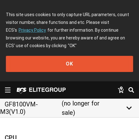
This site uses cookies to only capture URL parameters, count
visitor number, share functions and etc. Please visit
ECS's
Privacy Policy
for further information. By continue
browsing our website, you are hereby aware of and agree on
ECS' use of cookies by clicking
"OK"
OK
(no longer for
GF8100VM-
keyboard_arrow_down
M3(V1.0)
sale)
CPU