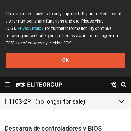
This site uses cookies to only capture URL parameters, count
visitor number, share functions and etc. Please visit
ECS's
Privacy Policy
for further information. By continue
browsing our website, you are hereby aware of and agree on
ECS' use of cookies by clicking
"OK"
OK
keyboard_arrow_down
H110S-2P
(no longer for sale)
Descarga de controladores y BIOS