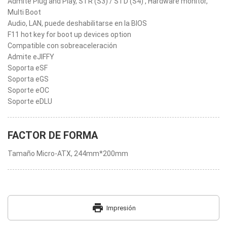
Admite Plug and Play, STR (S3) / STD (S4) , Hardware monitor,
Multi Boot
Audio, LAN, puede deshabilitarse en la BIOS
F11 hot key for boot up devices option
Compatible con sobreaceleración
Admite eJIFFY
Soporta eSF
Soporta eGS
Soporte eOC
Soporte eDLU
FACTOR DE FORMA
Tamaño Micro-ATX, 244mm*200mm
print
Impresión