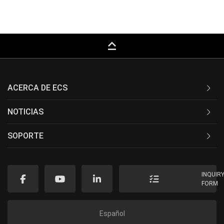
keyboard_capslock
ACERCA DE ECS
NOTICIAS
SOPORTE
INQUIR
FORM
Español