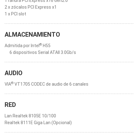
1 ranura PCI Express x16 Gen2.0
2 x zócalos PCI Express x1
1 x PCI slot
ALMACENAMIENTO
®
Admitida por Intel
H55
6 dispositivos Serial ATAII 3.0Gb/s
AUDIO
®
VIA
VT1705 CODEC de audio de 6 canales
RED
Lan Realtek 8105E 10/100
Realtek 8111E Giga Lan (Opcional)