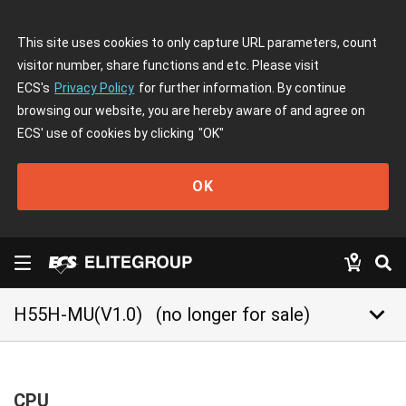
This site uses cookies to only capture URL parameters, count
visitor number, share functions and etc. Please visit
ECS's
Privacy Policy
for further information. By continue
browsing our website, you are hereby aware of and agree on
ECS' use of cookies by clicking
"OK"
OK
keyboard_arrow_down
H55H-MU(V1.0)
(no longer for sale)
CPU