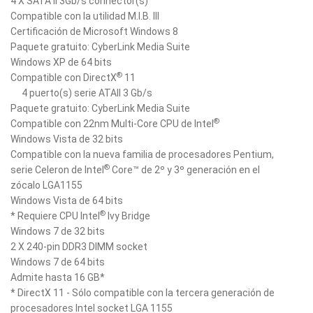
4 X SATA II 3Gb/s connector(s)
Compatible con la utilidad M.I.B. III
Certificación de Microsoft Windows 8
Paquete gratuito: CyberLink Media Suite
Windows XP de 64 bits
®
Compatible con DirectX
11
4 puerto(s) serie ATAII 3 Gb/s
Paquete gratuito: CyberLink Media Suite
®
Compatible con 22nm Multi-Core CPU de Intel
Windows Vista de 32 bits
Compatible con la nueva familia de procesadores Pentium,
®
serie Celeron de Intel
Core™ de 2º y 3º generación en el
zócalo LGA1155
Windows Vista de 64 bits
®
* Requiere CPU Intel
Ivy Bridge
Windows 7 de 32 bits
2 X 240-pin DDR3 DIMM socket
Windows 7 de 64 bits
Admite hasta 16 GB*
* DirectX 11 - Sólo compatible con la tercera generación de
procesadores Intel socket LGA 1155