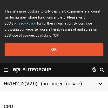
This site uses cookies to only capture URL parameters, count
visitor number, share functions and etc. Please visit
ECS's
Privacy Policy
for further information. By continue
browsing our website, you are hereby aware of and agree on
ECS' use of cookies by clicking
"OK"
OK
keyboard_arrow_down
H61H2-I2(V2.0)
(no longer for sale)
CPU