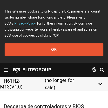
This site uses cookies to only capture URL parameters, count
visitor number, share functions and etc. Please visit
ECS's
Privacy Policy
for further information. By continue
browsing our website, you are hereby aware of and agree on
ECS' use of cookies by clicking
"OK"
OK
(no longer for
H61H2-
keyboard_arrow_down
M13(V1.0)
sale)
Descarga de controladores y BIOS