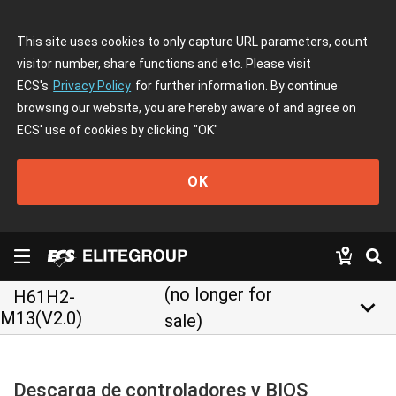
This site uses cookies to only capture URL parameters, count
visitor number, share functions and etc. Please visit
ECS's
Privacy Policy
for further information. By continue
browsing our website, you are hereby aware of and agree on
ECS' use of cookies by clicking
"OK"
OK
(no longer for
H61H2-
keyboard_arrow_down
M13(V2.0)
sale)
Descarga de controladores y BIOS