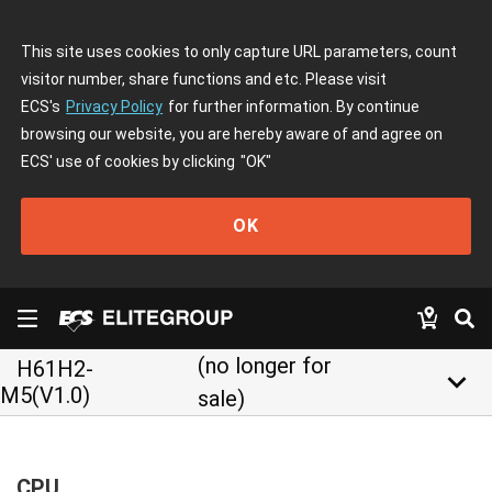
This site uses cookies to only capture URL parameters, count
visitor number, share functions and etc. Please visit
ECS's
Privacy Policy
for further information. By continue
browsing our website, you are hereby aware of and agree on
ECS' use of cookies by clicking
"OK"
OK
(no longer for
H61H2-
keyboard_arrow_down
M5(V1.0)
sale)
CPU