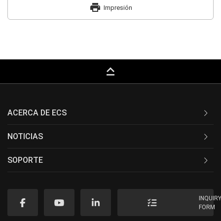
print
Impresión
keyboard_capslock
ACERCA DE ECS
NOTICIAS
SOPORTE
INQUIR
FORM