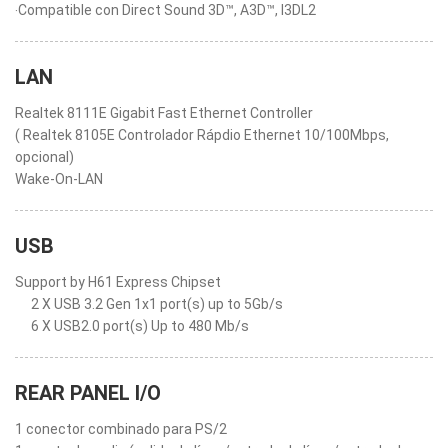
‧Compatible con Direct Sound 3D™, A3D™, I3DL2
LAN
Realtek 8111E Gigabit Fast Ethernet Controller
( Realtek 8105E Controlador Rápdio Ethernet 10/100Mbps,
opcional)
Wake-On-LAN
USB
Support by H61 Express Chipset
2 X USB 3.2 Gen 1x1 port(s) up to 5Gb/s
6 X USB2.0 port(s) Up to 480 Mb/s
REAR PANEL I/O
1 conector combinado para PS/2