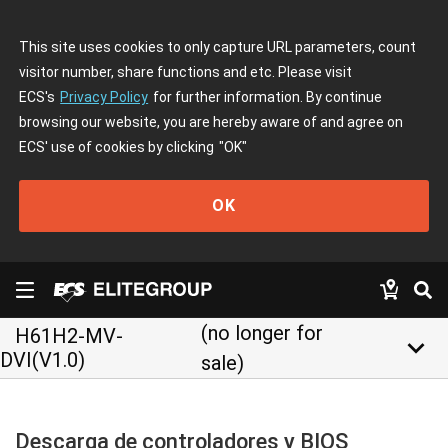
This site uses cookies to only capture URL parameters, count
visitor number, share functions and etc. Please visit
ECS's
Privacy Policy
for further information. By continue
browsing our website, you are hereby aware of and agree on
ECS' use of cookies by clicking
"OK"
OK
(no longer for
H61H2-MV-
keyboard_arrow_down
DVI(V1.0)
sale)
Descarga de controladores y BIOS