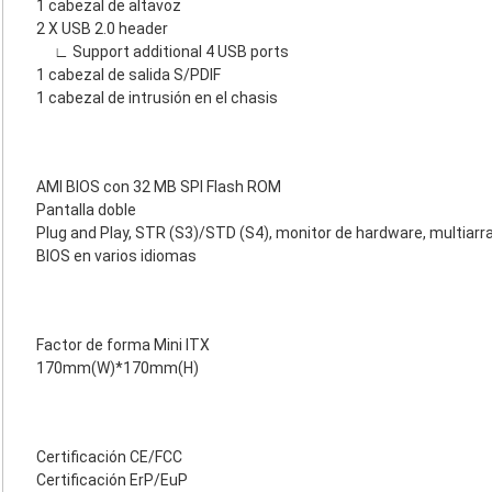
1 cabezal de altavoz
2 X USB 2.0 header
∟ Support additional 4 USB ports
1 cabezal de salida S/PDIF
1 cabezal de intrusión en el chasis
AMI BIOS con 32 MB SPI Flash ROM
Pantalla doble
Plug and Play, STR (S3)/STD (S4), monitor de hardware, multiar
BIOS en varios idiomas
Factor de forma Mini ITX
170mm(W)*170mm(H)
Certificación CE/FCC
Certificación ErP/EuP