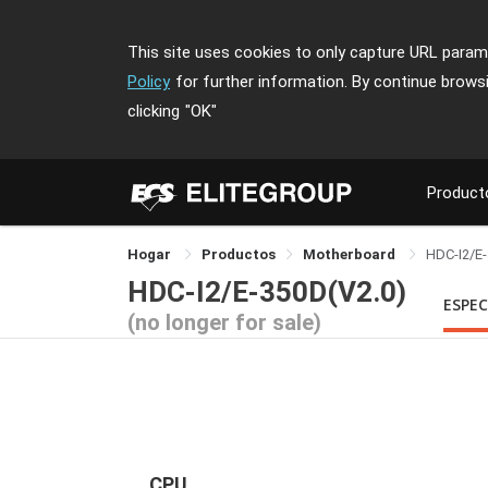
This site uses cookies to only capture URL parame
Policy
for further information. By continue brows
clicking
"OK"
Product
Hogar
Productos
Motherboard
HDC-I2/E
HDC-I2/E-350D(V2.0)
ESPEC
(no longer for sale)
CPU