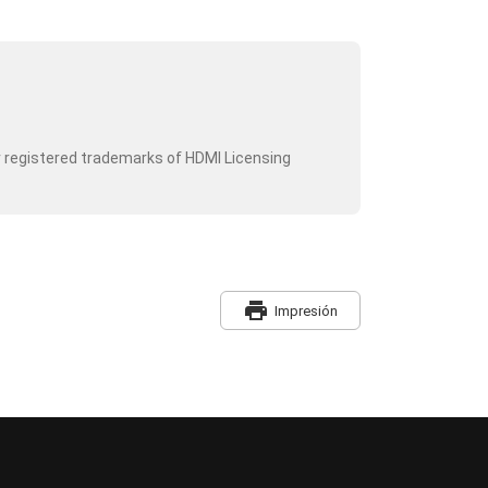
r registered trademarks of HDMI Licensing
print
Impresión