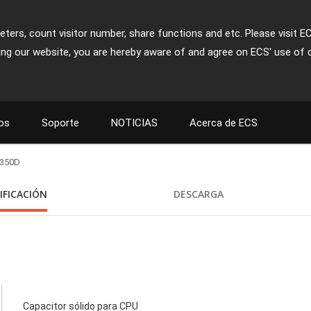
ters, count visitor number, share functions and etc. Please visit E
ing our website, you are hereby aware of and agree on ECS' use of 
os
Soporte
NOTICIAS
Acerca de ECS
-350D
IFICACIÓN
DESCARGA
Capacitor sólido para CPU