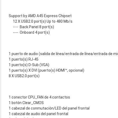
Support by AMD A45 Express Chipset
12 X USB2.0 port(s) Up to 480 Mb/s
----
Back Panel 8 port(s)
----
Onboard 4 port(s)
1 puerto de audio (salida de línea/entrada de línea/entrada de m
1 puerto(s) RJ-45
1 puerto(s) D-Sub (VGA)
1 puerto(s) X DVI (puerto(s) HDMI™, opcional)
8 X USB2.0 port(s)
1 conector CPU_FAN de 4 contactos
1 botón Clear_CMOS
1 cabezal de conmutación/LED del panel frontal
1 cabezal de audio del panel frontal