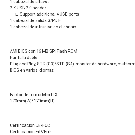
1 cabezal de altavoz
2 X USB 2.0 header
∟ Support additional 4 USB ports
1 cabezal de salida S/PDIF
1 cabezal de intrusión en el chasis
AMI BIOS con 16 MB SPI Flash ROM
Pantalla doble
Plug and Play, STR (S3)/STD (S4), monitor de hardware, multiar
BIOS en varios idiomas
Factor de forma Mini ITX
170mm(W)*170mm(H)
Certificación CE/FCC
Certificación ErP/EuP