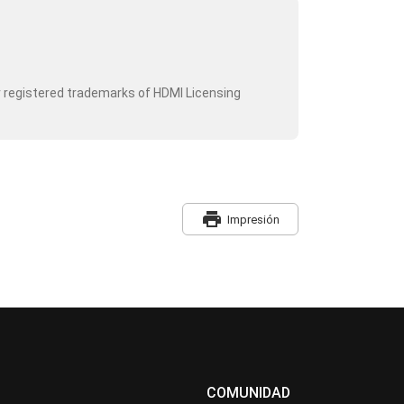
r registered trademarks of HDMI Licensing
print
Impresión
COMUNIDAD