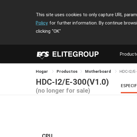
This site uses cookies to only capture URL parame
Policy
for further information. By continue brows
clicking
"OK"
Product
Hogar
Productos
Motherboard
HDC-I2/E
HDC-I2/E-300(V1.0)
ESPECI
(no longer for sale)
CPU