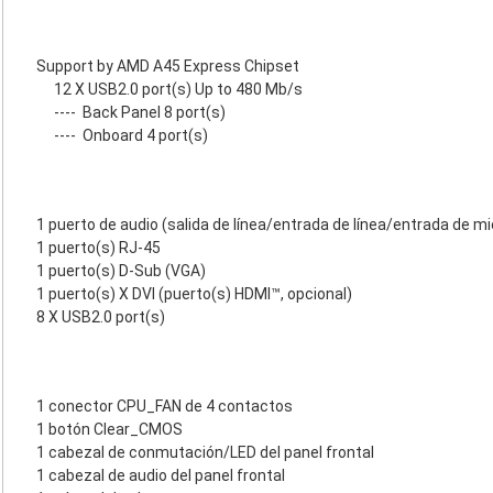
Support by AMD A45 Express Chipset
12 X USB2.0 port(s) Up to 480 Mb/s
----
Back Panel 8 port(s)
----
Onboard 4 port(s)
1 puerto de audio (salida de línea/entrada de línea/entrada de m
1 puerto(s) RJ-45
1 puerto(s) D-Sub (VGA)
1 puerto(s) X DVI (puerto(s) HDMI™, opcional)
8 X USB2.0 port(s)
1 conector CPU_FAN de 4 contactos
1 botón Clear_CMOS
1 cabezal de conmutación/LED del panel frontal
1 cabezal de audio del panel frontal