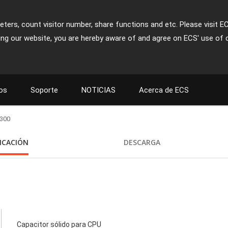
ters, count visitor number, share functions and etc. Please visit E
ing our website, you are hereby aware of and agree on ECS' use of 
os
Soporte
NOTICIAS
Acerca de ECS
-300
FICACIÓN
DESCARGA
Capacitor sólido para CPU