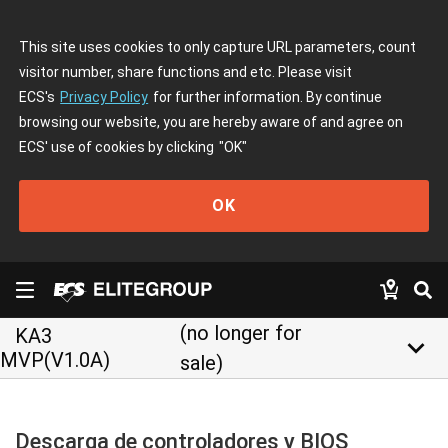
This site uses cookies to only capture URL parameters, count
visitor number, share functions and etc. Please visit
ECS's
Privacy Policy
for further information. By continue
browsing our website, you are hereby aware of and agree on
ECS' use of cookies by clicking
"OK"
OK
(no longer for
KA3
keyboard_arrow_down
MVP(V1.0A)
sale)
Descarga de controladores y BIOS