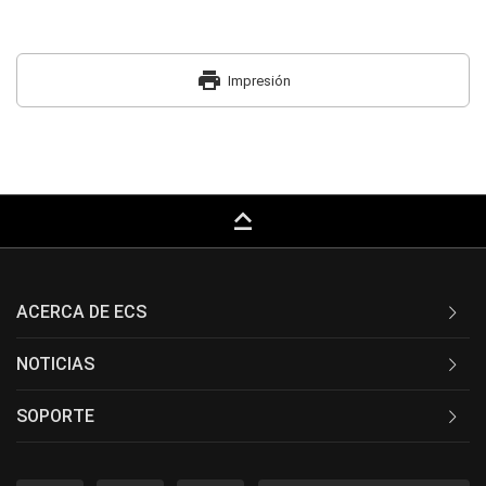
print
Impresión
keyboard_capslock
ACERCA DE ECS
NOTICIAS
SOPORTE