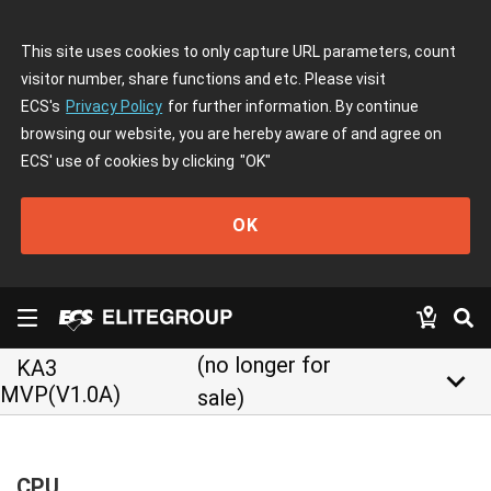
This site uses cookies to only capture URL parameters, count
visitor number, share functions and etc. Please visit
ECS's
Privacy Policy
for further information. By continue
browsing our website, you are hereby aware of and agree on
ECS' use of cookies by clicking
"OK"
OK
(no longer for
KA3
keyboard_arrow_down
MVP(V1.0A)
sale)
CPU