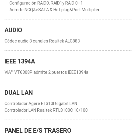
Configuración RAID0, RAID1y RAID 0+1
Admite NCQ&eSATA & Hot plug&Port Multiplier
AUDIO
Códec audio 8 canales Realtek ALC883
IEEE 1394A
®
VIA
VT6308P admite 2 puertos IEEE1394a
DUAL LAN
Controlador Agere E1310I Gigabit LAN
Controlador LAN Realtek RTL8100C 10/100
PANEL DE E/S TRASERO