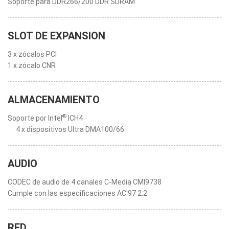
Soporte para DDR266/200 DDR SDRAM
SLOT DE EXPANSION
3 x zócalos PCI
1 x zócalo CNR
ALMACENAMIENTO
®
Soporte por Intel
ICH4
4 x dispositivos Ultra DMA100/66
AUDIO
CODEC de audio de 4 canales C-Media CMI9738
Cumple con las especificaciones AC'97 2.2
RED