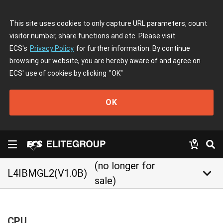
This site uses cookies to only capture URL parameters, count
visitor number, share functions and etc. Please visit
ECS's
Privacy Policy
for further information. By continue
browsing our website, you are hereby aware of and agree on
ECS' use of cookies by clicking
"OK"
OK
(no longer for
keyboard_arrow_down
L4IBMGL2(V1.0B)
sale)
CPU