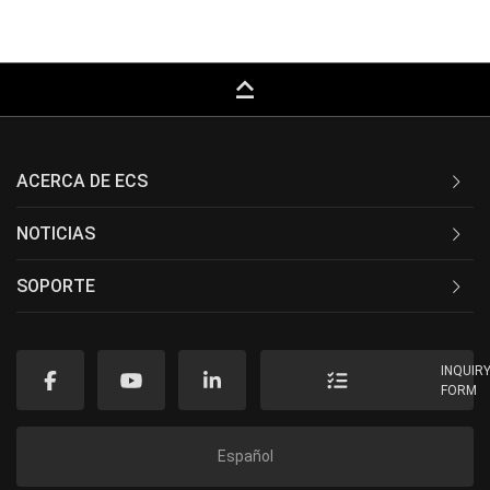
keyboard_capslock
ACERCA DE ECS
NOTICIAS
SOPORTE
INQUIR
FORM
Español