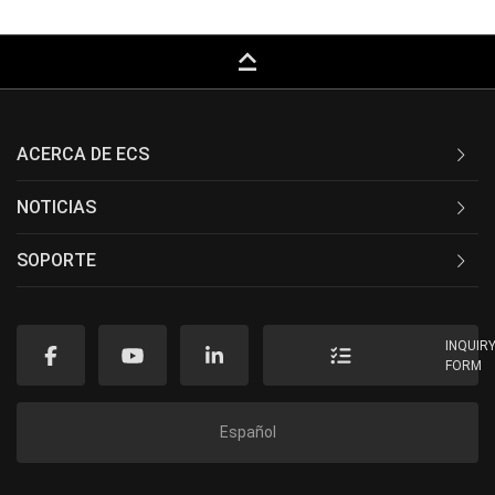
keyboard_capslock
ACERCA DE ECS
NOTICIAS
SOPORTE
INQUIR
FORM
Español