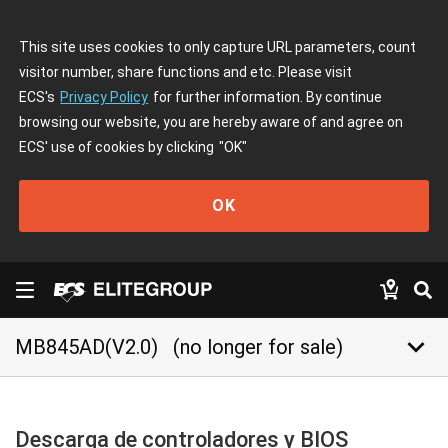
This site uses cookies to only capture URL parameters, count
visitor number, share functions and etc. Please visit
ECS's
Privacy Policy
for further information. By continue
browsing our website, you are hereby aware of and agree on
ECS' use of cookies by clicking
"OK"
OK
keyboard_arrow_down
MB845AD(V2.0)
(no longer for sale)
Descarga de controladores y BIOS