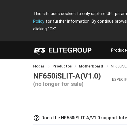
This site uses cookies to only capture URL parame
Policy
for further information. By continue brows
clicking
"OK"
Product
Hogar
Productos
Motherboard
NF650iSL
NF650iSLIT-A(V1.0)
ESPECI
(no longer for sale)
help_outline
Does the NF650iSLIT-A/V1.0 support Inte