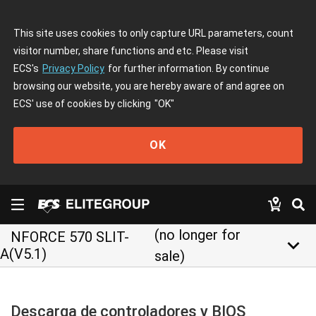
This site uses cookies to only capture URL parameters, count
visitor number, share functions and etc. Please visit
ECS's
Privacy Policy
for further information. By continue
browsing our website, you are hereby aware of and agree on
ECS' use of cookies by clicking
"OK"
OK
(no longer for
NFORCE 570 SLIT-
keyboard_arrow_down
A(V5.1)
sale)
Descarga de controladores y BIOS