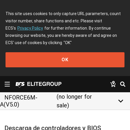
This site uses cookies to only capture URL parameters, count
visitor number, share functions and etc. Please visit
ECS's
Privacy Policy
for further information. By continue
browsing our website, you are hereby aware of and agree on
ECS' use of cookies by clicking
"OK"
OK
(no longer for
NFORCE6M-
keyboard_arrow_down
A(V5.0)
sale)
Descarga de controladores y BIOS