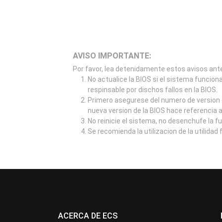
AVISO IMPORTANTE:
Por favor, lea detenidamente estos avisos ante
No actualice la BIOS si el sistema funcion
respinsable por dischos fallos en la BIOS.
Primero asegurese del numero de version d
nueva version de la BIOS hace referencia 
No reinicie el sistema, no desenchufe la f
Se recomienda la utilizacion de la utilidad
ACERCA DE ECS