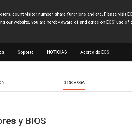
ters, count visitor number, share functions and etc. Please visit E
ing our website, you are hereby aware of and agree on ECS' use of 
os
Soporte
NOTICIAS
Acerca de ECS
IÓN
DESCARGA
ores y BIOS