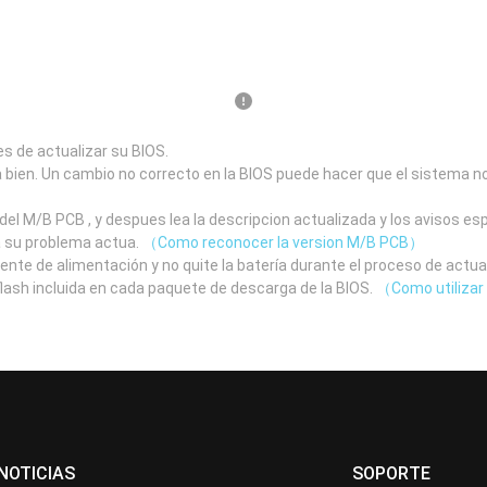
s de actualizar su BIOS.
a bien. Un cambio no correcto en la BIOS puede hacer que el sistema n
el M/B PCB , y despues lea la descripcion actualizada y los avisos e
a su problema actua.
（Como reconocer la version M/B PCB）
uente de alimentación y no quite la batería durante el proceso de actua
 flash incluida en cada paquete de descarga de la BIOS.
（Como utilizar 
NOTICIAS
SOPORTE