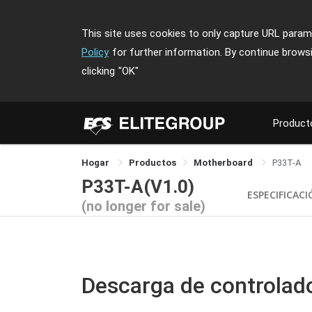
This site uses cookies to only capture URL parame
Policy
for further information. By continue brows
clicking
"OK"
Product
Hogar
Productos
Motherboard
P33T-A
P33T-A(V1.0)
ESPECIFICAC
(no longer for sale)
Descarga de controlad