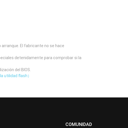
o arranque. El fabricante no se hace
speciales detenidamente para comprobar si la
lización del BIOS.
la utilidad flash）
COMUNIDAD