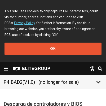
This site uses cookies to only capture URL parameters, count
visitor number, share functions and etc. Please visit
ECS's
Privacy Policy
for further information. By continue
browsing our website, you are hereby aware of and agree on
ECS' use of cookies by clicking
"OK"
OK
keyboard_arrow_down
P4IBAD2(V1.0)
(no longer for sale)
Descarga de controladores y BIOS