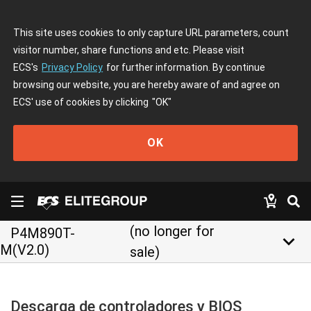
This site uses cookies to only capture URL parameters, count
visitor number, share functions and etc. Please visit
ECS's
Privacy Policy
for further information. By continue
browsing our website, you are hereby aware of and agree on
ECS' use of cookies by clicking
"OK"
OK
(no longer for
P4M890T-
keyboard_arrow_down
M(V2.0)
sale)
Descarga de controladores y BIOS