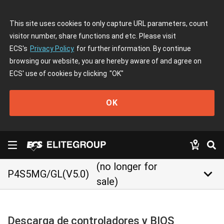
This site uses cookies to only capture URL parameters, count
visitor number, share functions and etc. Please visit
ECS's
Privacy Policy
for further information. By continue
browsing our website, you are hereby aware of and agree on
ECS' use of cookies by clicking
"OK"
OK
(no longer for
keyboard_arrow_down
P4S5MG/GL(V5.0)
sale)
Descarga de controladores y BIOS