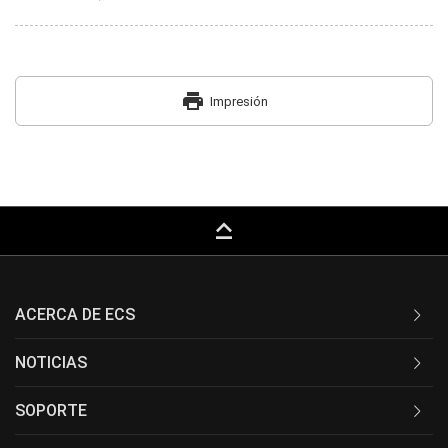
print
Impresión
keyboard_capslock
ACERCA DE ECS
NOTICIAS
SOPORTE