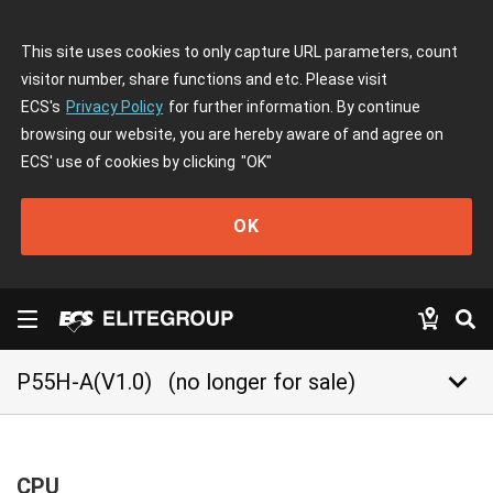
This site uses cookies to only capture URL parameters, count
visitor number, share functions and etc. Please visit
ECS's
Privacy Policy
for further information. By continue
browsing our website, you are hereby aware of and agree on
ECS' use of cookies by clicking
"OK"
OK
keyboard_arrow_down
P55H-A(V1.0)
(no longer for sale)
CPU