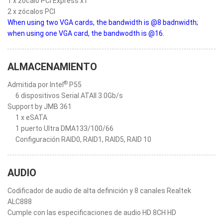
1 x zócalo PCI Express x1
2 x zócalos PCI
When using two VGA cards, the bandwidth is @8 badnwidth;
when using one VGA card, the bandwodth is @16.
ALMACENAMIENTO
®
Admitida por Intel
P55
6 dispositivos Serial ATAII 3.0Gb/s
Support by JMB 361
1 x eSATA
1 puerto Ultra DMA133/100/66
Configuración RAID0, RAID1, RAID5, RAID 10
AUDIO
Codificador de audio de alta definición y 8 canales Realtek
ALC888
Cumple con las especificaciones de audio HD 8CH HD