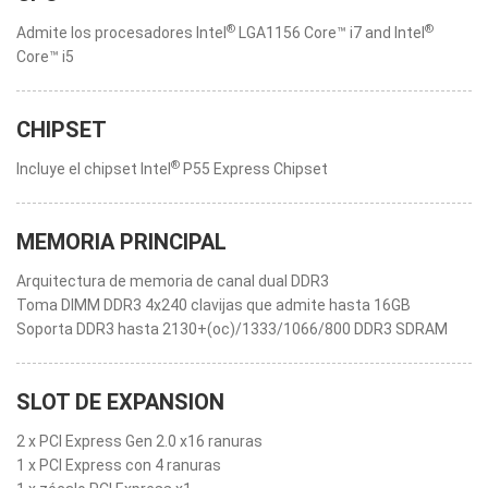
®
®
Admite los procesadores Intel
LGA1156 Core™ i7 and Intel
Core™ i5
CHIPSET
®
Incluye el chipset Intel
P55 Express Chipset
MEMORIA PRINCIPAL
Arquitectura de memoria de canal dual DDR3
Toma DIMM DDR3 4x240 clavijas que admite hasta 16GB
Soporta DDR3 hasta 2130+(oc)/1333/1066/800 DDR3 SDRAM
SLOT DE EXPANSION
2 x PCI Express Gen 2.0 x16 ranuras
1 x PCI Express con 4 ranuras