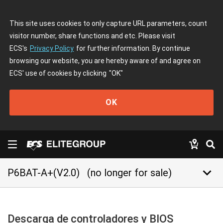
This site uses cookies to only capture URL parameters, count
visitor number, share functions and etc. Please visit
ECS's
Privacy Policy
for further information. By continue
browsing our website, you are hereby aware of and agree on
ECS' use of cookies by clicking
"OK"
OK
keyboard_arrow_down
P6BAT-A+(V2.0)
(no longer for sale)
Descarga de controladores y BIOS