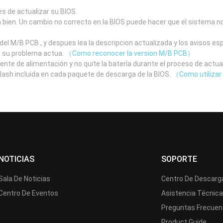
s de actualizar su BIOS.
a bien. Un cambio no correcto en la BIOS puede hacer que el sistema n
el M/B PCB , y despues lea la descripcion actualizada y los avisos e
a su problema actua.
（Como reconocer la version M/B PCB）
uente de alimentación y no quite la batería durante el proceso de actua
 flash incluida en cada paquete de descarga de la BIOS.
（Como utilizar 
NOTICIAS
SOPORTE
Sala De Noticias
Centro De Descarg
Centro De Eventos
Asistencia Técnic
Preguntas Frecuen
Product Guide