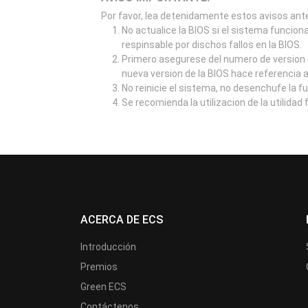
Por favor, lea detenidamente estos avisos ante
No actualice la BIOS si el sistema funcion
respinsable por dischos fallos en la BIOS.
Primero asegurese del numero de version d
nueva version de la BIOS hace referencia 
No reinicie el sistema, no desenchufe la f
Se recomienda la utilizacion de la utilidad
ACERCA DE ECS
Introducción
Premios
Green ECS
Contáctenos