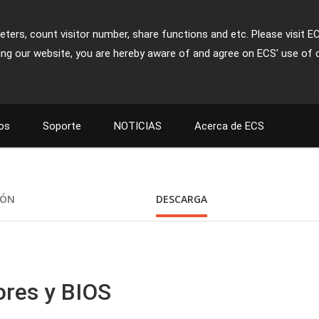
ters, count visitor number, share functions and etc. Please visit E
ing our website, you are hereby aware of and agree on ECS' use of 
os
Soporte
NOTICIAS
Acerca de ECS
IÓN
DESCARGA
ores y BIOS