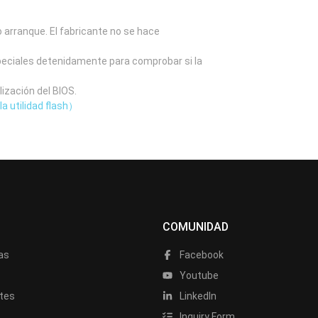
o arranque. El fabricante no se hace
speciales detenidamente para comprobar si la
lización del BIOS.
la utilidad flash）
COMUNIDAD
as
Facebook
a
Youtube
tes
LinkedIn
Inquiry Form