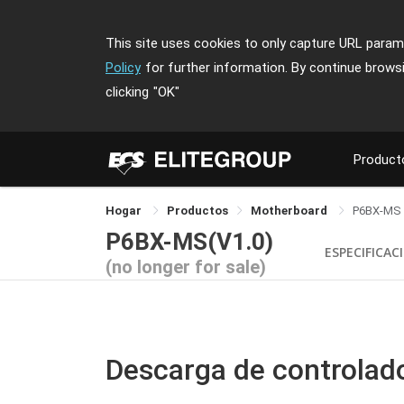
This site uses cookies to only capture URL parame
Policy
for further information. By continue brows
clicking
"OK"
Product
Hogar
Productos
Motherboard
P6BX-MS
P6BX-MS(V1.0)
ESPECIFICAC
(no longer for sale)
Descarga de controlad