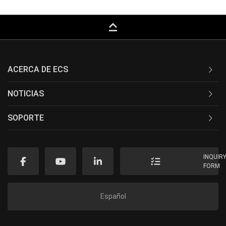
keyboard_capslock
ACERCA DE ECS
NOTICIAS
SOPORTE
INQUIR
FORM
Español