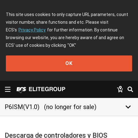
This site uses cookies to only capture URL parameters, count
visitor number, share functions and etc. Please visit
ECS's
Privacy Policy
for further information. By continue
browsing our website, you are hereby aware of and agree on
ECS' use of cookies by clicking
"OK"
OK
keyboard_arrow_down
P6ISM(V1.0)
(no longer for sale)
Descarga de controladores y BIOS