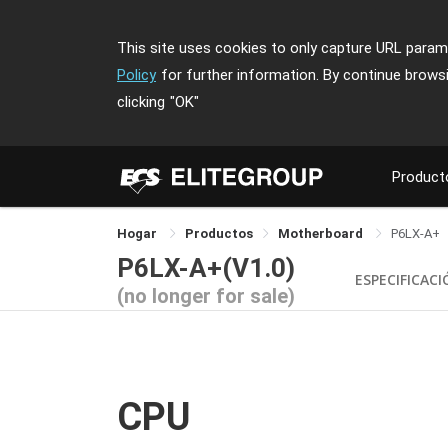
This site uses cookies to only capture URL parame
Policy
for further information. By continue brows
clicking
"OK"
Product
Hogar
Productos
Motherboard
P6LX-A+
P6LX-A+(V1.0)
ESPECIFICAC
(no longer for sale)
CPU