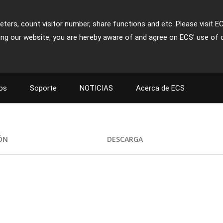
ters, count visitor number, share functions and etc. Please visit E
ing our website, you are hereby aware of and agree on ECS' use of 
os
Soporte
NOTICIAS
Acerca de ECS
IÓN
DESCARGA