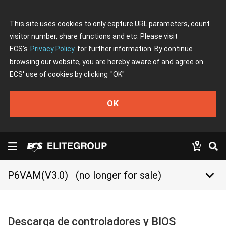
This site uses cookies to only capture URL parameters, count
visitor number, share functions and etc. Please visit
ECS's
Privacy Policy
for further information. By continue
browsing our website, you are hereby aware of and agree on
ECS' use of cookies by clicking
"OK"
OK
keyboard_arrow_down
P6VAM(V3.0)
(no longer for sale)
Descarga de controladores y BIOS