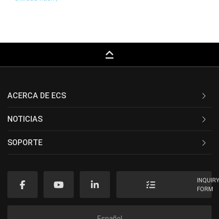
keyboard_capslock
ACERCA DE ECS
NOTICIAS
SOPORTE
INQUIR
FORM
Español