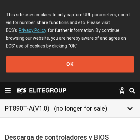
This site uses cookies to only capture URL parameters, count
visitor number, share functions and etc. Please visit
ECS's
Privacy Policy
for further information. By continue
browsing our website, you are hereby aware of and agree on
ECS' use of cookies by clicking
"OK"
OK
keyboard_arrow_down
PT890T-A(V1.0)
(no longer for sale)
Descarga de controladores y BIOS