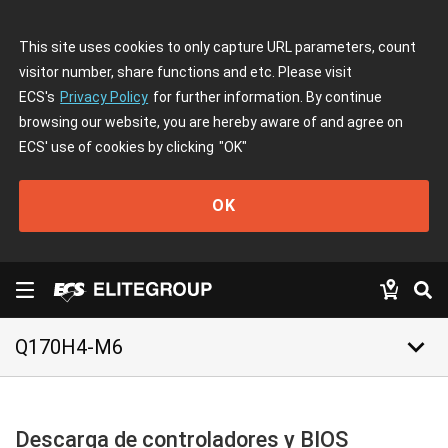
This site uses cookies to only capture URL parameters, count
visitor number, share functions and etc. Please visit
ECS's
Privacy Policy
for further information. By continue
browsing our website, you are hereby aware of and agree on
ECS' use of cookies by clicking
"OK"
OK
keyboard_arrow_down
Q170H4-M6
Descarga de controladores y BIOS