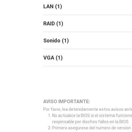
LAN
(
1
)
RAID
(
1
)
Sonido
(
1
)
VGA
(
1
)
AVISO IMPORTANTE:
Por favor, lea detenidamente estos avisos ante
No actualice la BIOS si el sistema funcion
respinsable por dischos fallos en la BIOS.
Primero asegurese del numero de version d