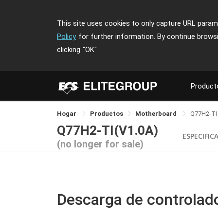
This site uses cookies to only capture URL parame
Policy
for further information. By continue brows
clicking
"OK"
Product
Hogar
Productos
Motherboard
Q77H2-TI
Q77H2-TI(V1.0A)
ESPECIFIC
(no longer for sale)
Descarga de controlad