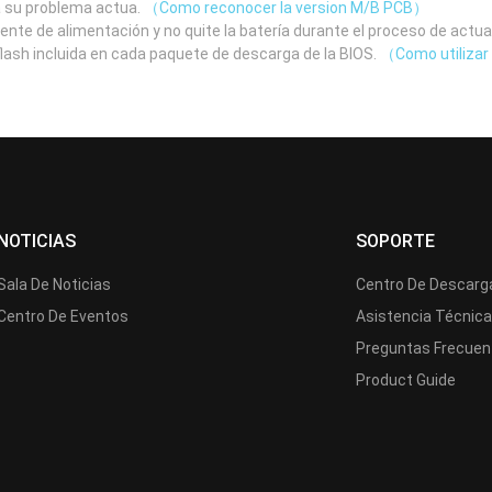
a su problema actua.
（Como reconocer la version M/B PCB）
uente de alimentación y no quite la batería durante el proceso de actua
 flash incluida en cada paquete de descarga de la BIOS.
（Como utilizar 
NOTICIAS
SOPORTE
Sala De Noticias
Centro De Descarg
Centro De Eventos
Asistencia Técnic
Preguntas Frecuen
Product Guide