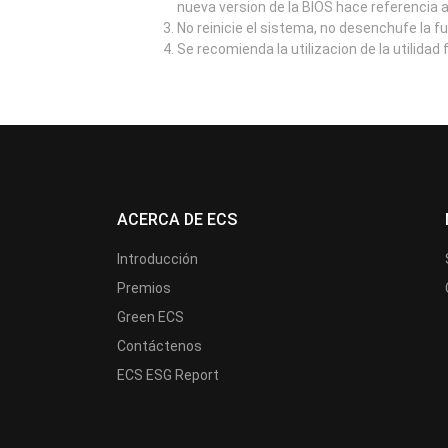
nueva version de la BIOS hace referencia 
No reinicie el sistema, no desenchufe la f
Se recomienda la utilizacion de la utilidad
ACERCA DE ECS
Introducción
Premios
Green ECS
Contáctenos
ECS ESG Report