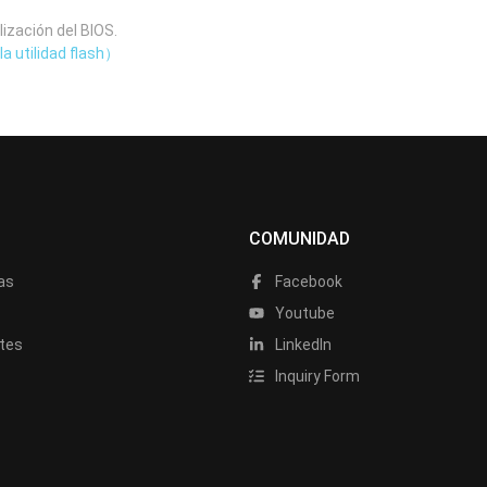
lización del BIOS.
la utilidad flash）
COMUNIDAD
as
Facebook
a
Youtube
tes
LinkedIn
Inquiry Form