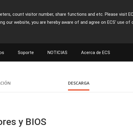
ters, count visitor number, share functions and etc. Please visit E
ing our website, you are hereby aware of and agree on ECS' use of 
os
Soporte
NOTICIAS
Acerca de ECS
ACIÓN
DESCARGA
ores y BIOS