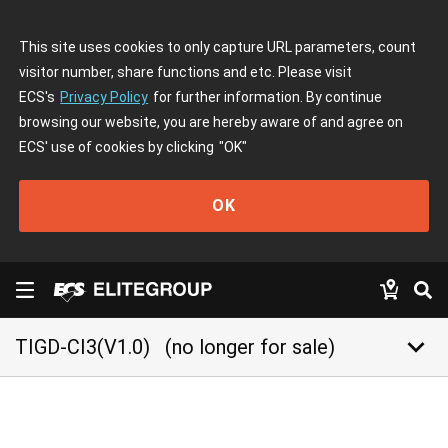
This site uses cookies to only capture URL parameters, count
visitor number, share functions and etc. Please visit
ECS's
Privacy Policy
for further information. By continue
browsing our website, you are hereby aware of and agree on
ECS' use of cookies by clicking
"OK"
OK
keyboard_arrow_down
TIGD-CI3(V1.0)
(no longer for sale)