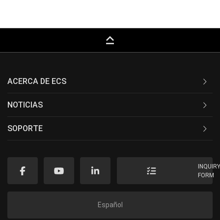
keyboard_capslock
ACERCA DE ECS
NOTICIAS
SOPORTE
INQUIR
FORM
Español