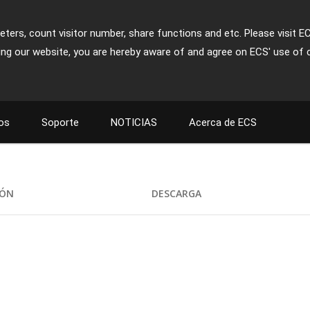
ters, count visitor number, share functions and etc. Please visit E
ing our website, you are hereby aware of and agree on ECS' use of 
os
Soporte
NOTICIAS
Acerca de ECS
IÓN
DESCARGA