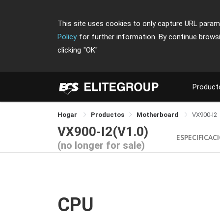
This site uses cookies to only capture URL parame
Policy
for further information. By continue brows
clicking
"OK"
Product
Hogar
Productos
Motherboard
VX900-I2
VX900-I2(V1.0)
ESPECIFICAC
(no longer for sale)
CPU