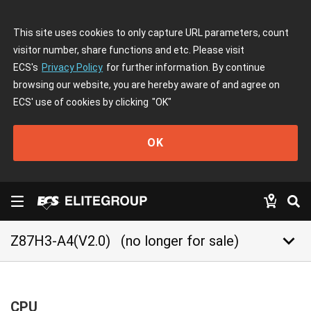
This site uses cookies to only capture URL parameters, count
visitor number, share functions and etc. Please visit
ECS's
Privacy Policy
for further information. By continue
browsing our website, you are hereby aware of and agree on
ECS' use of cookies by clicking
"OK"
OK
keyboard_arrow_down
Z87H3-A4(V2.0)
(no longer for sale)
CPU