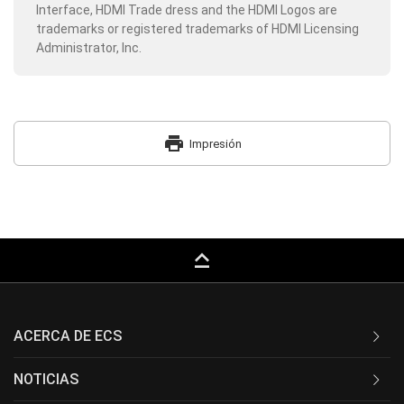
Interface, HDMI Trade dress and the HDMI Logos are
trademarks or registered trademarks of HDMI Licensing
Administrator, Inc.
print
Impresión
keyboard_capslock
ACERCA DE ECS
NOTICIAS