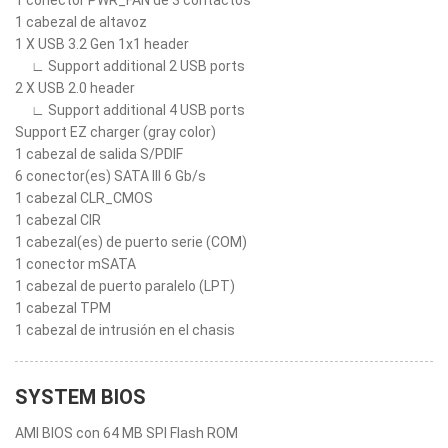
1 conector PWR_FAN de 3 contactos
1 cabezal de altavoz
1 X USB 3.2 Gen 1x1 header
∟ Support additional 2 USB ports
2 X USB 2.0 header
∟ Support additional 4 USB ports
Support EZ charger (gray color)
1 cabezal de salida S/PDIF
6 conector(es) SATA III 6 Gb/s
1 cabezal CLR_CMOS
1 cabezal CIR
1 cabezal(es) de puerto serie (COM)
1 conector mSATA
1 cabezal de puerto paralelo (LPT)
1 cabezal TPM
1 cabezal de intrusión en el chasis
SYSTEM BIOS
AMI BIOS con 64 MB SPI Flash ROM