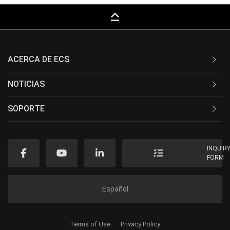
keyboard_capslock
ACERCA DE ECS
NOTICIAS
SOPORTE
INQUIR
FORM
Español
Terms of Use
Privacy Policy