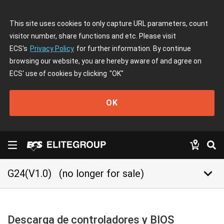
This site uses cookies to only capture URL parameters, count
visitor number, share functions and etc. Please visit
ECS's
Privacy Policy
for further information. By continue
browsing our website, you are hereby aware of and agree on
ECS' use of cookies by clicking
"OK"
OK
keyboard_arrow_down
G24(V1.0)
(no longer for sale)
Descarga de controladores y BIOS