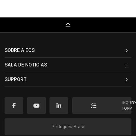
keyboard_capslock
SOBRE A ECS
SALA DE NOTICIAS
SUPPORT
INQUIR
FORM
Portugués-Brasil