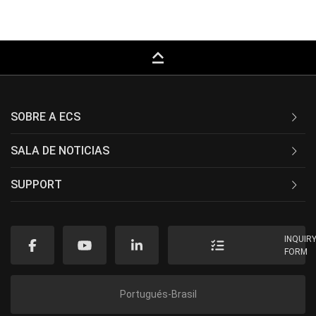
keyboard_capslock
SOBRE A ECS
SALA DE NOTICIAS
SUPPORT
INQUIR
FORM
Portugués-Brasil