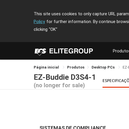
This site uses cookies to only capture URL parame
Policy
for further information. By continue brows
clicking
"OK"
Produto
Página inicial
Produtos
Desktop PCs
EZ-
EZ-Buddie D3S4-1
ESPECIFICAÇ
(no longer for sale)
SISTEMAS DE COMPLIANCE