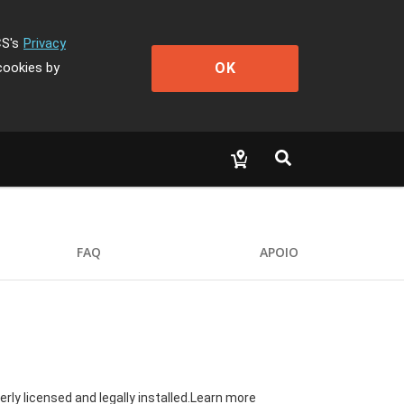
CS's
Privacy
OK
cookies by
FAQ
APOIO
ly licensed and legally installed.Learn more