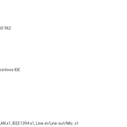
iS 962
ositivos IDE
AN x1, IEEE1394 x1, Line-in/Line-out/Mic. x1