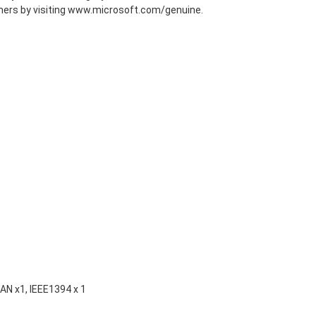
ers by visiting
www.microsoft.com/genuine
.
AN x1, IEEE1394 x 1