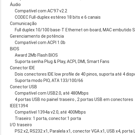
Áudio
Compatível com AC'97 v2.2
CODEC Full-duplex estéreo 18 bits e 6 canais
Comunicação
Full duplex 10/100 base-T Ethernet on-board, MAC embutido S
Gerenciamento de potência
Compatível com ACPI 1.0b
BIOS
Award 2Mb Flash BIOS
Suporta senha Plug & Play, ACPI, DMI, Smart Fans
Conector IDE
Dois conectores IDE low profile de 40 pinos, suporta até 4 disp
Suporta modo PIO, ATA 133/100/66
Conector USB
Compatível com USB2.0, até 480Mbps
4 portas USB no painel traseiro , 2 portas USB em conectores
IEEE1394
Compatível 1394a v2.0, até 400Mbps
Traseiro: 1 porta, conector:1 porta
I/O traseiro
PS2 x2, RS232 x1, Paralela x1, conector VGA x1, USB x4, porta L