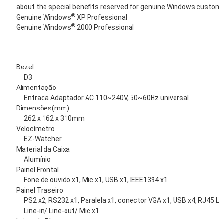
about the special benefits reserved for genuine Windows custom
®
Genuine Windows
XP Professional
®
Genuine Windows
2000 Professional
Bezel
D3
Alimentação
Entrada Adaptador AC 110~240V, 50~60Hz universal
Dimensões(mm)
262 x 162 x 310mm
Velocímetro
EZ-Watcher
Material da Caixa
Alumínio
Painel Frontal
Fone de ouvido x1, Mic x1, USB x1, IEEE1394 x1
Painel Traseiro
PS2 x2, RS232 x1, Paralela x1, conector VGA x1, USB x4, RJ45 L
Line-in/ Line-out/ Mic x1