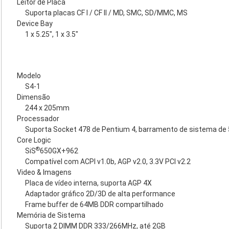
Leitor de Placa
Suporta placas CF I / CF II / MD, SMC, SD/MMC, MS
Device Bay
1 x 5.25", 1 x 3.5"
Modelo
S4-1
Dimensão
244 x 205mm
Processador
Suporta Socket 478 de Pentium 4, barramento de sistema de 
Core Logic
®
SiS
650GX+962
Compatível com ACPI v1.0b, AGP v2.0, 3.3V PCI v2.2
Video & Imagens
Placa de vídeo interna, suporta AGP 4X
Adaptador gráfico 2D/3D de alta performance
Frame buffer de 64MB DDR compartilhado
Memória de Sistema
Suporta 2 DIMM DDR 333/266MHz, até 2GB