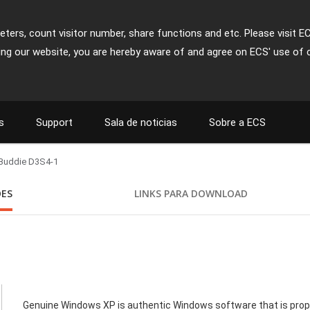
ters, count visitor number, share functions and etc. Please visit E
ing our website, you are hereby aware of and agree on ECS' use of 
s
Support
Sala de noticias
Sobre a ECS
Buddie D3S4-1
ÕES
LINKS PARA DOWNLOAD
Genuine Windows XP is authentic Windows software that is proper