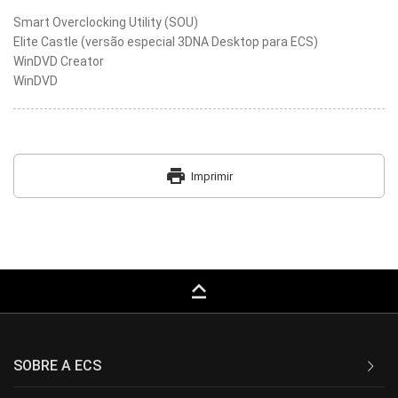
Smart Overclocking Utility (SOU)
Elite Castle (versão especial 3DNA Desktop para ECS)
WinDVD Creator
WinDVD
print
Imprimir
keyboard_capslock
SOBRE A ECS