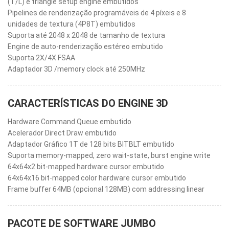
(T/L) e triangle setup engine embutidos
Pipelines de renderização programáveis de 4 píxeis e 8
unidades de textura (4P8T) embutidos
Suporta até 2048 x 2048 de tamanho de textura
Engine de auto-renderização estéreo embutido
Suporta 2X/4X FSAA
Adaptador 3D /memory clock até 250MHz
CARACTERÍSTICAS DO ENGINE 3D
Hardware Command Queue embutido
Acelerador Direct Draw embutido
Adaptador Gráfico 1T de 128 bits BITBLT embutido
Suporta memory-mapped, zero wait-state, burst engine write
64x64x2 bit-mapped hardware cursor embutido
64x64x16 bit-mapped color hardware cursor embutido
Frame buffer 64MB (opcional 128MB) com addressing linear
PACOTE DE SOFTWARE JUMBO