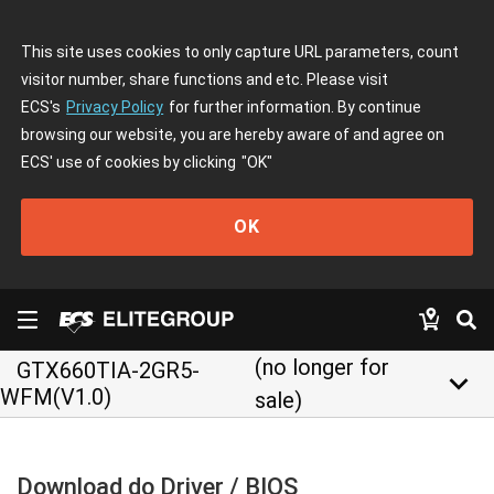
This site uses cookies to only capture URL parameters, count
visitor number, share functions and etc. Please visit
ECS's
Privacy Policy
for further information. By continue
browsing our website, you are hereby aware of and agree on
ECS' use of cookies by clicking
"OK"
OK
(no longer for
GTX660TIA-2GR5-
keyboard_arrow_down
WFM(V1.0)
sale)
Download do Driver / BIOS