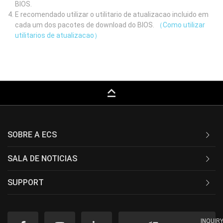
BIOS.
E recomendado utilizar o utilitario de atualizacao incluido em
cada um dos pacotes de download do BIOS.
（Como utilizar
utilitarios de atualizacao）
keyboard_capslock
SOBRE A ECS
SALA DE NOTICIAS
SUPPORT
INQUIR